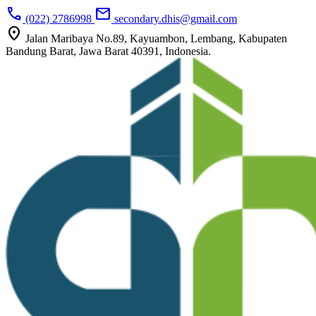
call
mail
(022) 2786998
secondary.dhis@gmail.com
location_on
Jalan Maribaya No.89, Kayuambon, Lembang, Kabupaten
Bandung Barat, Jawa Barat 40391, Indonesia.