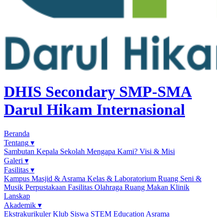
DHIS Secondary
SMP-SMA
Darul Hikam Internasional
Beranda
Tentang
▾
Sambutan Kepala Sekolah
Mengapa Kami?
Visi & Misi
Galeri
▾
Fasilitas
▾
Kampus
Masjid & Asrama
Kelas & Laboratorium
Ruang Seni &
Musik
Perpustakaan
Fasilitas Olahraga
Ruang Makan
Klinik
Lanskap
Akademik
▾
Ekstrakurikuler
Klub Siswa
STEM Education
Asrama