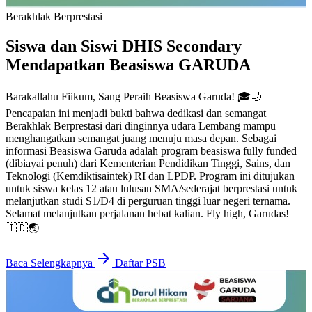
Berakhlak Berprestasi
Siswa dan Siswi DHIS Secondary
Mendapatkan Beasiswa GARUDA
Barakallahu Fiikum, Sang Peraih Beasiswa Garuda! 🎓🌙
Berakhlak Berprestasi
Pencapaian ini menjadi bukti bahwa dedikasi dan semangat
Berakhlak Berprestasi dari dinginnya udara Lembang mampu
menghangatkan semangat juang menuju masa depan. Sebagai
Kami Menjadi Sekolah Garuda
informasi Beasiswa Garuda adalah program beasiswa fully funded
Transformasi
(dibiayai penuh) dari Kementerian Pendidikan Tinggi, Sains, dan
Teknologi (Kemdiktisaintek) RI dan LPDP. Program ini ditujukan
untuk siswa kelas 12 atau lulusan SMA/sederajat berprestasi untuk
Kemendiktisaintek menetapkan SMA Darul Hikam International
melanjutkan studi S1/D4 di perguruan tinggi luar negeri ternama.
School (DHIS) sebagai Sekolah Garuda Transformasi. Penetapan
Selamat melanjutkan perjalanan hebat kalian. Fly high, Garudas!
SMA Unggul Garuda Transformasi dilakukan berdasarkan penilaian
potensi akademik sebagai parameter utama, selain pemerataan
🇮🇩🌏
wilayah, untuk membuka akses lebih luas bagi siswa di jenjang
SMA/MA.
arrow_forward
Baca Selengkapnya
Daftar PSB
arrow_forward
Baca Selengkapnya
Daftar PSB